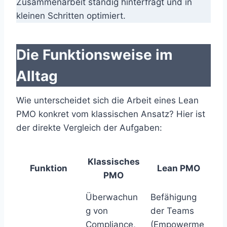
Zusammenarbeit ständig hinterfragt und in
kleinen Schritten optimiert.
Die Funktionsweise im
Alltag
Wie unterscheidet sich die Arbeit eines Lean
PMO konkret vom klassischen Ansatz? Hier ist
der direkte Vergleich der Aufgaben:
Klassisches
Funktion
Lean PMO
PMO
Überwachun
Befähigung
g von
der Teams
Compliance,
(Empowerme