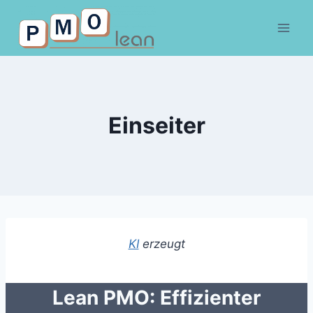
Skip
to
content
Einseiter
KI
erzeugt
Lean PMO: Effizienter